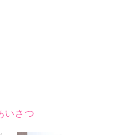
あいさつ
ま