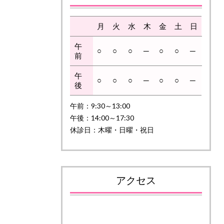
月
火
水
木
金
土
日
午
○
○
○
─
○
○
─
前
午
○
○
○
─
○
○
─
後
午前：
9:30～13:00
午後：
14:00～17:30
休診日：木曜・日曜・祝日
アクセス